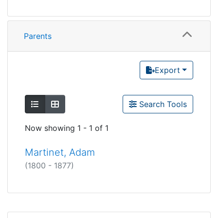
Parents
Export
Show as list
Show as grid
Search Tools
Now showing
1 - 1 of 1
Martinet, Adam
(1800 - 1877)