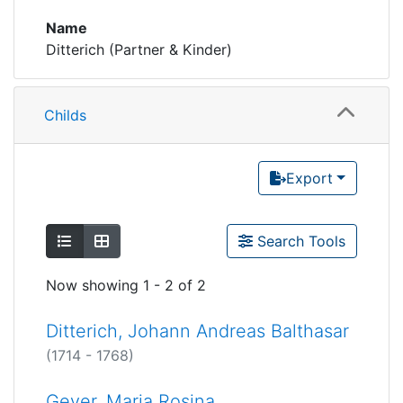
Name
Ditterich (Partner & Kinder)
Childs
Export
Show as list
Show as grid
Search Tools
Now showing
1 - 2 of 2
Ditterich, Johann Andreas Balthasar
(1714 - 1768)
Geyer, Maria Rosina