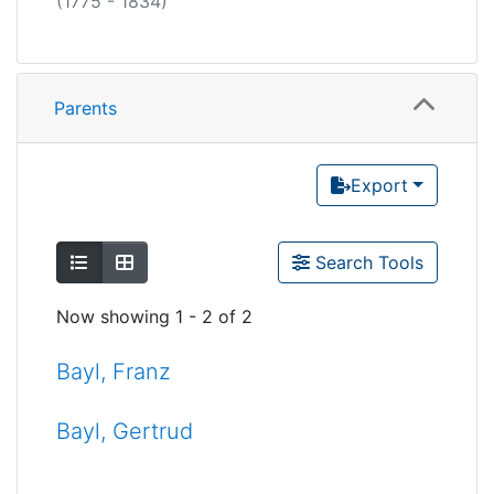
(1775 - 1834)
Parents
Export
Show as list
Show as grid
Search Tools
Now showing
1 - 2 of 2
Bayl, Franz
Bayl, Gertrud