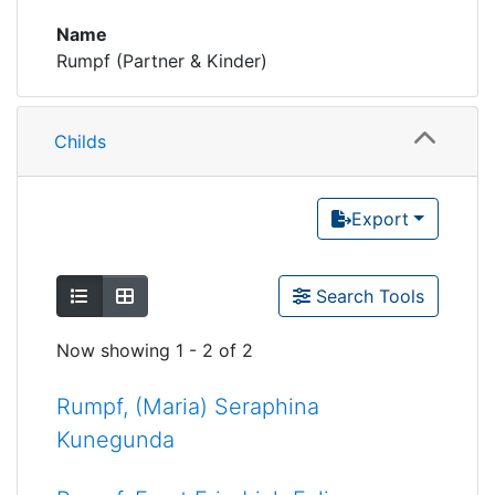
Name
Rumpf (Partner & Kinder)
Childs
Export
Show as list
Show as grid
Search Tools
Now showing
1 - 2 of 2
Rumpf, (Maria) Seraphina
Kunegunda