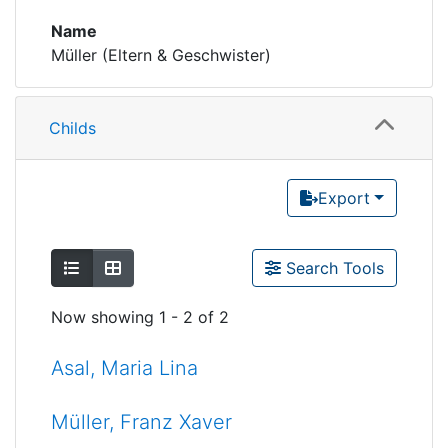
Name
Müller (Eltern & Geschwister)
Childs
Export
Show as list
Show as grid
Search Tools
Now showing
1 - 2 of 2
Asal, Maria Lina
Müller, Franz Xaver