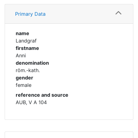
Profile
Corporations
Primary Data
Family
Historic matricle
registry
name
Landgraf
firstname
Anni
denomination
röm.-kath.
gender
female
reference and source
AUB, V A 104