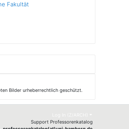
he Fakultät
ten Bilder urheberrechtlich geschützt.
Log In (Z/ARCH)
Support Professorenkatalog
professorenkatalog(at)uni-bamberg.de