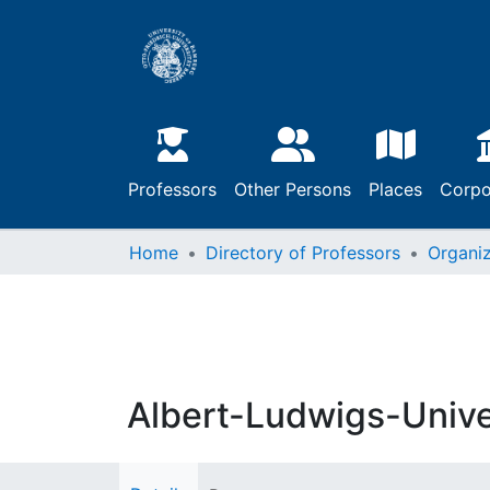
Professors
Other Persons
Places
Corpo
Home
Directory of Professors
Organiz
Albert-Ludwigs-Univer