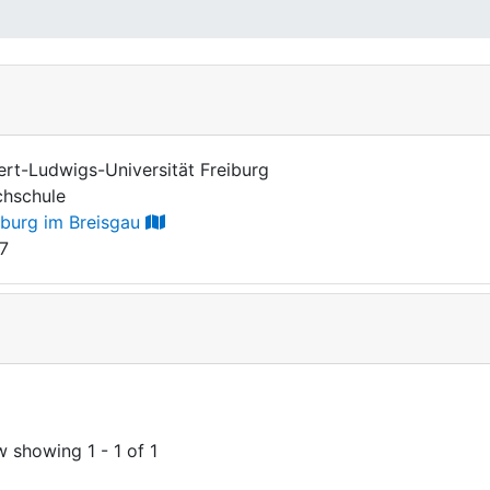
ert-Ludwigs-Universität Freiburg
hschule
iburg im Breisgau
7
w showing
1 - 1 of 1