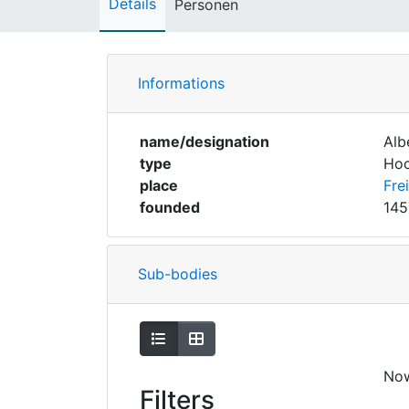
Details
Personen
Informations
name/designation
Alb
type
Hoc
place
Fre
founded
145
Sub-bodies
Show as list
Show as grid
No
Filters