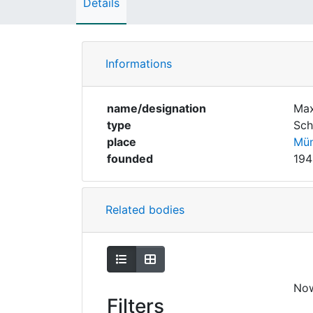
Details
Informations
name/designation
Max
type
Sch
place
Mün
founded
194
Related bodies
Show as list
Show as grid
No
Filters