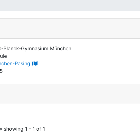
-Planck-Gymnasium München
ule
chen-Pasing
5
w showing
1 - 1 of 1