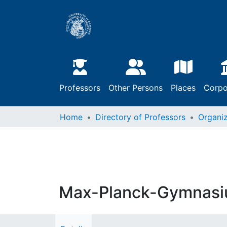
Professors
Other Persons
Places
Corpo
Home
Directory of Professors
Organiz
Max-Planck-Gymnas