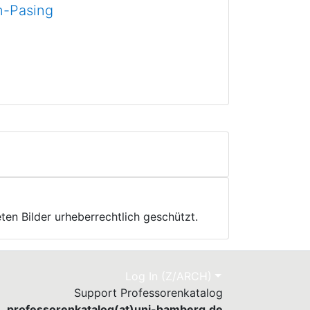
n-Pasing
ten Bilder urheberrechtlich geschützt.
Log In (Z/ARCH)
Support Professorenkatalog
professorenkatalog(at)uni-bamberg.de