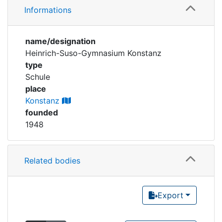
Corporations
Informations
Historic matricle
name/designation
registry
Heinrich-Suso-Gymnasium Konstanz
type
Schule
place
Konstanz
founded
1948
Related bodies
Export