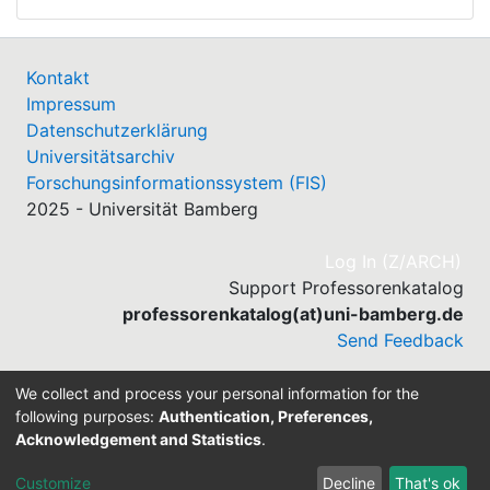
Kontakt
Impressum
Datenschutzerklärung
Universitätsarchiv
Forschungsinformationssystem (FIS)
2025 - Universität Bamberg
(cu
Log In (Z/ARCH)
Support Professorenkatalog
professorenkatalog(at)uni-bamberg.de
Send Feedback
We collect and process your personal information for the
following purposes:
Authentication, Preferences,
Acknowledgement and Statistics
.
Built with
DSpace-CRIS software
- Extension maintained
and optimized by
Customize
Decline
That's ok