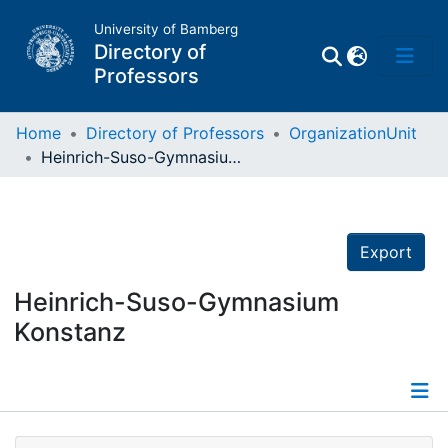
University of Bamberg
Directory of
Professors
Home
Directory of Professors
OrganizationUnit
Heinrich-Suso-Gymnasium Konstanz
Professors
Other
Export
Persons
Heinrich-Suso-Gymnasium
Konstanz
Places
Details