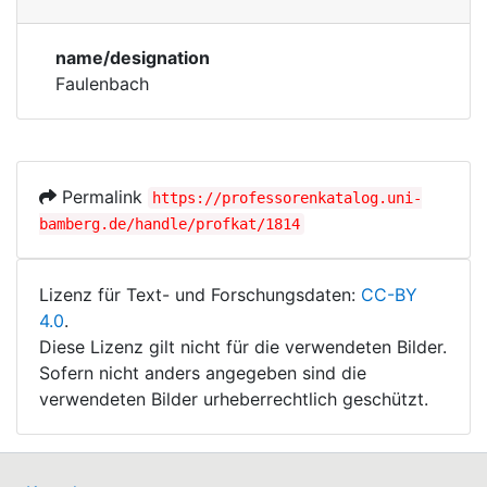
Persons
Corporations
name/designation
Historic matricle
Faulenbach
registry
Permalink
https://professorenkatalog.uni-
bamberg.de/handle/profkat/1814
Lizenz für Text- und Forschungsdaten:
CC-BY
4.0
.
Diese Lizenz gilt nicht für die verwendeten Bilder.
Sofern nicht anders angegeben sind die
verwendeten Bilder urheberrechtlich geschützt.