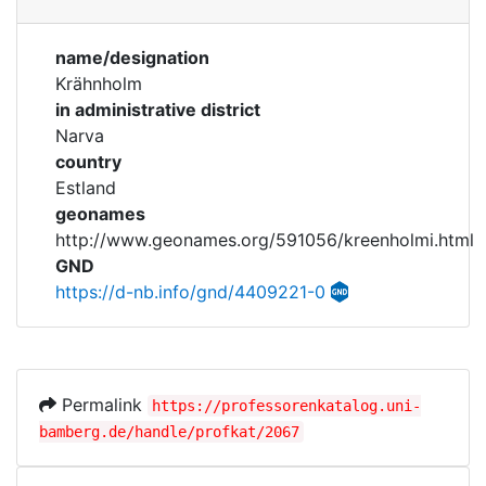
Corporations
name/designation
Historic matricle
Krähnholm
registry
in administrative district
Narva
country
Estland
geonames
http://www.geonames.org/591056/kreenholmi.html
GND
https://d-nb.info/gnd/4409221-0
Permalink
https://professorenkatalog.uni-
bamberg.de/handle/profkat/2067