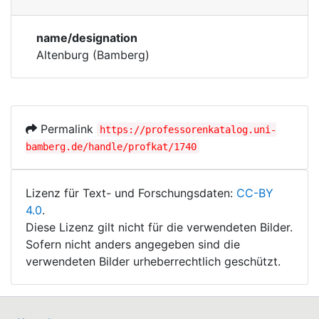
Bodies
Corporations
name/designation
Historic matricle
Altenburg (Bamberg)
registry
Permalink
https://professorenkatalog.uni-
bamberg.de/handle/profkat/1740
Lizenz für Text- und Forschungsdaten:
CC-BY
4.0
.
Diese Lizenz gilt nicht für die verwendeten Bilder.
Sofern nicht anders angegeben sind die
verwendeten Bilder urheberrechtlich geschützt.