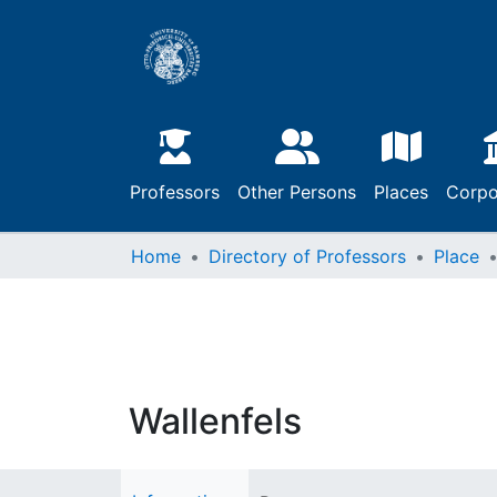
Professors
Other Persons
Places
Corpo
Home
Directory of Professors
Place
Wallenfels