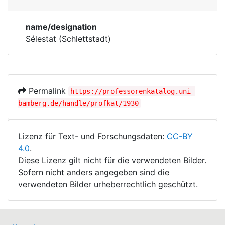
Persons
Corporations
Bodies
name/designation
Historic matricle
Sélestat (Schlettstadt)
registry
Permalink
https://professorenkatalog.uni-
bamberg.de/handle/profkat/1930
Lizenz für Text- und Forschungsdaten:
CC-BY
4.0
.
Diese Lizenz gilt nicht für die verwendeten Bilder.
Sofern nicht anders angegeben sind die
verwendeten Bilder urheberrechtlich geschützt.