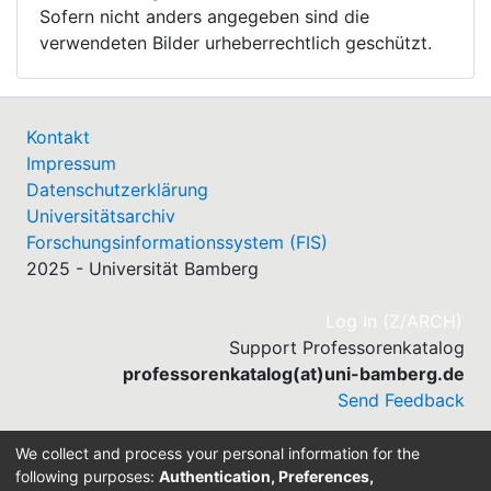
Sofern nicht anders angegeben sind die
verwendeten Bilder urheberrechtlich geschützt.
Kontakt
Impressum
Datenschutzerklärung
Universitätsarchiv
Forschungsinformationssystem (FIS)
2025 - Universität Bamberg
(cu
Log In (Z/ARCH)
Support Professorenkatalog
professorenkatalog(at)uni-bamberg.de
Send Feedback
We collect and process your personal information for the
following purposes:
Authentication, Preferences,