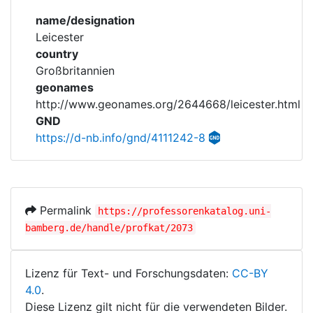
Corporations
name/designation
Leicester
Historic matricle
country
registry
Großbritannien
geonames
http://www.geonames.org/2644668/leicester.html
GND
https://d-nb.info/gnd/4111242-8
Permalink
https://professorenkatalog.uni-
bamberg.de/handle/profkat/2073
Lizenz für Text- und Forschungsdaten:
CC-BY
4.0
.
Diese Lizenz gilt nicht für die verwendeten Bilder.