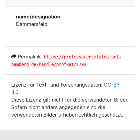
Persons
Corporations
name/designation
Historic matricle
Dammersfeld
registry
Permalink
https://professorenkatalog.uni-
bamberg.de/handle/profkat/1792
Lizenz für Text- und Forschungsdaten:
CC-BY
4.0
.
Diese Lizenz gilt nicht für die verwendeten Bilder.
Sofern nicht anders angegeben sind die
verwendeten Bilder urheberrechtlich geschützt.