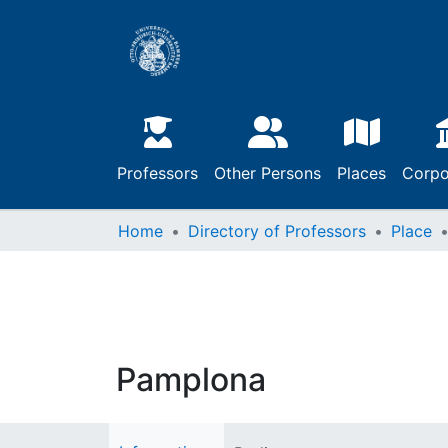
Professors
Other Persons
Places
Corpo
Home
Directory of Professors
Place
Pamplona