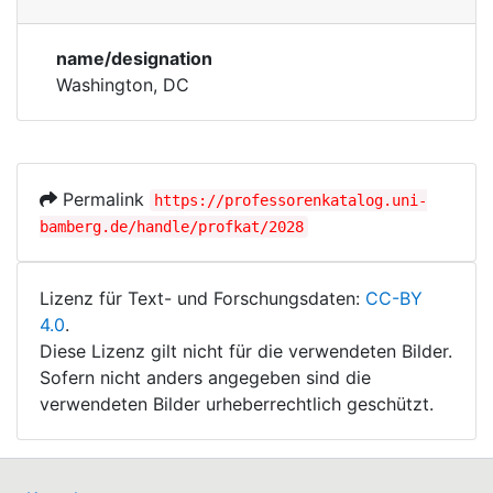
Bodies
Corporations
name/designation
Historic matricle
Washington, DC
registry
Permalink
https://professorenkatalog.uni-
bamberg.de/handle/profkat/2028
Lizenz für Text- und Forschungsdaten:
CC-BY
4.0
.
Diese Lizenz gilt nicht für die verwendeten Bilder.
Sofern nicht anders angegeben sind die
verwendeten Bilder urheberrechtlich geschützt.