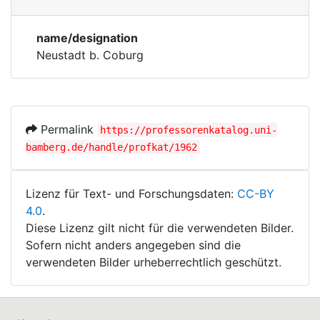
Persons
Corporations
name/designation
Historic matricle
Neustadt b. Coburg
registry
Permalink
https://professorenkatalog.uni-
bamberg.de/handle/profkat/1962
Lizenz für Text- und Forschungsdaten:
CC-BY
4.0
.
Diese Lizenz gilt nicht für die verwendeten Bilder.
Sofern nicht anders angegeben sind die
verwendeten Bilder urheberrechtlich geschützt.