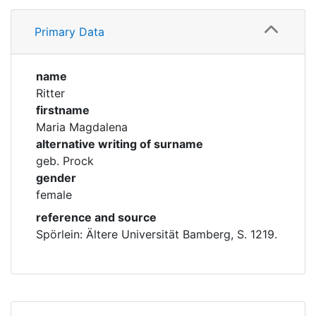
Profile
Corporations
Primary Data
Family
Historic matricle
registry
name
Ritter
firstname
Maria Magdalena
alternative writing of surname
geb. Prock
gender
female
reference and source
Spörlein: Ältere Universität Bamberg, S. 1219.