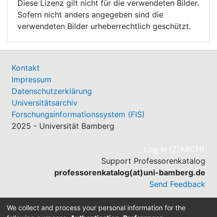
Diese Lizenz gilt nicht für die verwendeten Bilder.
Sofern nicht anders angegeben sind die
verwendeten Bilder urheberrechtlich geschützt.
Kontakt
Impressum
Datenschutzerklärung
Universitätsarchiv
Forschungsinformationssystem (FIS)
2025 - Universität Bamberg
(cu
Log In (Z/ARCH)
Support Professorenkatalog
professorenkatalog(at)uni-bamberg.de
Send Feedback
We collect and process your personal information for the