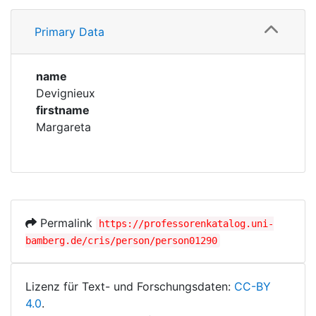
Profile
Corporations
Primary Data
Family
Historic matricle
registry
name
Devignieux
firstname
Margareta
Permalink
https://professorenkatalog.uni-
bamberg.de/cris/person/person01290
Lizenz für Text- und Forschungsdaten:
CC-BY
4.0
.