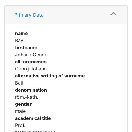
Corporations
Profile
Primary Data
Family
Historic matricle
registry
Timeline
name
Bayl
Academical Timeline
firstname
Johann Georg
all forenames
Georg Johann
alternative writing of surname
Bail
denomination
röm.-kath.
gender
male
academical title
Prof.