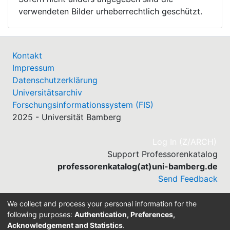
verwendeten Bilder urheberrechtlich geschützt.
Kontakt
Impressum
Datenschutzerklärung
Universitätsarchiv
Forschungsinformationssystem (FIS)
2025 - Universität Bamberg
(cu
Log In (Z/ARCH)
Support Professorenkatalog
professorenkatalog(at)uni-bamberg.de
Send Feedback
We collect and process your personal information for the
following purposes:
Authentication, Preferences,
Acknowledgement and Statistics
.
Built with
DSpace-CRIS software
- Extension maintained