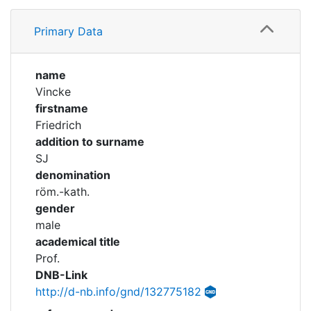
Profile
Corporations
Primary Data
Academical Timeline
Historic matricle
registry
name
Vincke
firstname
Friedrich
addition to surname
SJ
denomination
röm.-kath.
gender
male
academical title
Prof.
DNB-Link
http://d-nb.info/gnd/132775182