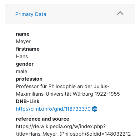
Profile
Corporations
Primary Data
Historic matricle
registry
name
Meyer
firstname
Hans
gender
male
profession
Professor für Philosophie an der Julius-
Maximilians-Universität Würburg 1922-1955
DNB-Link
http://d-nb.info/gnd/118733370
reference and source
https://de.wikipedia.org/w/index.php?
title=Hans_Meyer_(Philosoph)&oldid=148032212