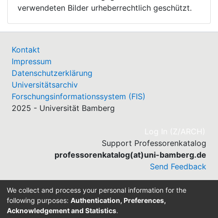
verwendeten Bilder urheberrechtlich geschützt.
Kontakt
Impressum
Datenschutzerklärung
Universitätsarchiv
Forschungsinformationssystem (FIS)
2025 - Universität Bamberg
(cu
Log In (Z/ARCH)
Support Professorenkatalog
professorenkatalog(at)uni-bamberg.de
Send Feedback
We collect and process your personal information for the
following purposes:
Authentication, Preferences,
Acknowledgement and Statistics
.
Built with
DSpace-CRIS software
- Extension maintained