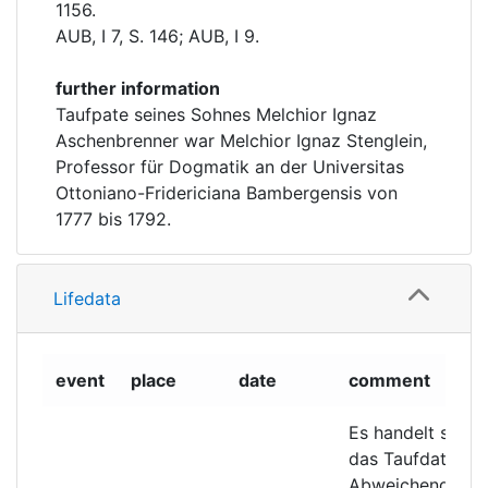
1156.
AUB, I 7, S. 146; AUB, I 9.
further information
Taufpate seines Sohnes Melchior Ignaz
Aschenbrenner war Melchior Ignaz Stenglein,
Professor für Dogmatik an der Universitas
Ottoniano-Fridericiana Bambergensis von
1777 bis 1792.
Lifedata
event
place
date
comment
Es handelt sich 
das Taufdatum.
Abweichend dav