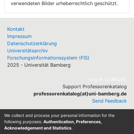
verwendeten Bilder urheberrechtlich geschützt.
Kontakt
Impressum
Datenschutzerklärung
Universitätsarchiv
Forschungsinformationssystem (FIS)
2025 - Universität Bamberg
(cu
Log In (Z/ARCH)
Support Professorenkatalog
professorenkatalog(at)uni-bamberg.de
Send Feedback
We collect and process your personal information for the
following purposes:
Authentication, Preferences,
Acknowledgement and Statistics
.
Built with
DSpace-CRIS software
- Extension maintained