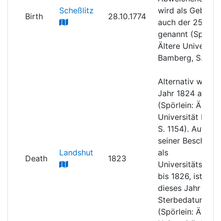
Scheßlitz
wird als Geburts
Birth
28.10.1774
auch der 25.10.1
genannt (Spörlei
Ältere Universitä
Bamberg, S. 1154
Alternativ wird d
Jahr 1824 ange
(Spörlein: Ältere
Universität Bamb
S. 1154). Aufgru
seiner Beschäfti
Landshut
als
Death
1823
Universitätskom
bis 1826, ist auc
dieses Jahr als
Sterbedatum mö
(Spörlein: Ältere