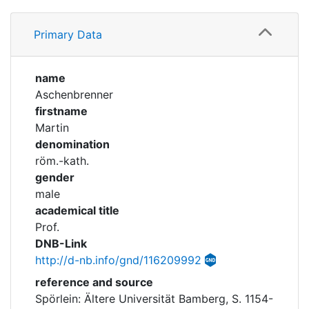
Corporations
Profile
Primary Data
Family
Historic matricle
registry
Timeline
name
Aschenbrenner
Academical Timeline
firstname
Martin
denomination
röm.-kath.
gender
male
academical title
Prof.
DNB-Link
http://d-nb.info/gnd/116209992
reference and source
Spörlein: Ältere Universität Bamberg, S. 1154-