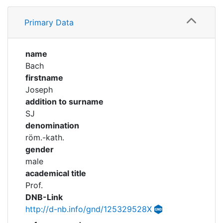
Profile
Corporations
Primary Data
Timeline
Historic matricle
registry
Academical Timeline
name
Bach
firstname
Joseph
addition to surname
SJ
denomination
röm.-kath.
gender
male
academical title
Prof.
DNB-Link
http://d-nb.info/gnd/125329528X