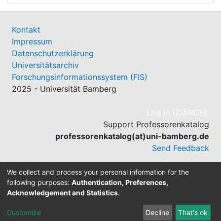
Kontakt
Impressum
Datenschutzerklärung
Universitätsarchiv
Forschungsinformationssystem (FIS)
2025 - Universität Bamberg
(cu
Log In (Z/ARCH)
Support Professorenkatalog
professorenkatalog(at)uni-bamberg.de
Send Feedback
We collect and process your personal information for the
following purposes:
Authentication, Preferences,
Acknowledgement and Statistics
.
Built with
DSpace-CRIS software
- Extension maintained
and optimized by
Customize
Decline
That's ok
Cookie settings