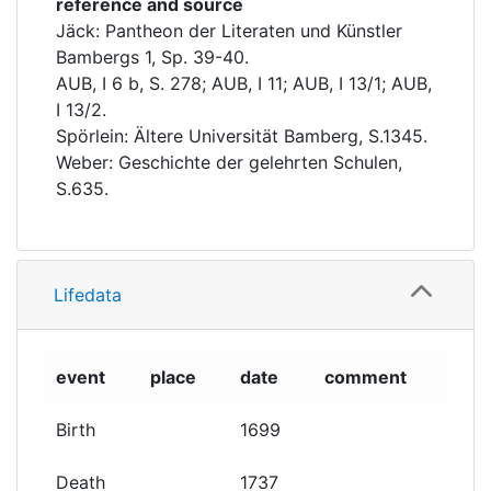
reference and source
Jäck: Pantheon der Literaten und Künstler
Bambergs 1, Sp. 39-40.
AUB, I 6 b, S. 278; AUB, I 11; AUB, I 13/1; AUB,
I 13/2.
Spörlein: Ältere Universität Bamberg, S.1345.
Weber: Geschichte der gelehrten Schulen,
S.635.
Lifedata
event
place
date
comment
Birth
1699
Death
1737