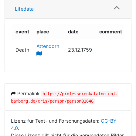
Lifedata
event
place
date
comment
Attendorn
Death
23.12.1759
Permalink
https://professorenkatalog.uni-
bamberg.de/cris/person/person01646
Lizenz für Text- und Forschungsdaten:
CC-BY
4.0
.
Diese Lizenz gilt nicht für die verwendeten Bilder.