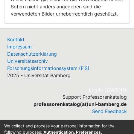
Sofern nicht anders angegeben sind die
verwendeten Bilder urheberrechtlich geschützt.
Kontakt
Impressum
Datenschutzerklärung
Universitätsarchiv
Forschungsinformationssystem (FIS)
2025 - Universität Bamberg
(cu
Log In (Z/ARCH)
Support Professorenkatalog
professorenkatalog(at)uni-bamberg.de
Send Feedback
We collect and process your personal information for the
following purposes:
Authentication, Preferences,