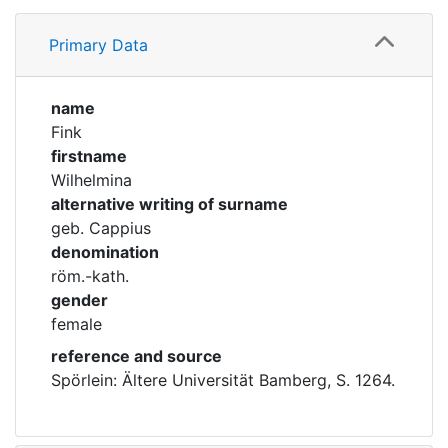
Profile
Corporations
Primary Data
Family
Historic matricle
registry
name
Fink
firstname
Wilhelmina
alternative writing of surname
geb. Cappius
denomination
röm.-kath.
gender
female
reference and source
Spörlein: Ältere Universität Bamberg, S. 1264.