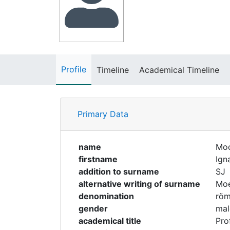
Profile
Timeline
Academical Timeline
Primary Data
name
Moc
firstname
Ign
addition to surname
SJ
alternative writing of surname
Moe
denomination
röm
gender
mal
academical title
Prof