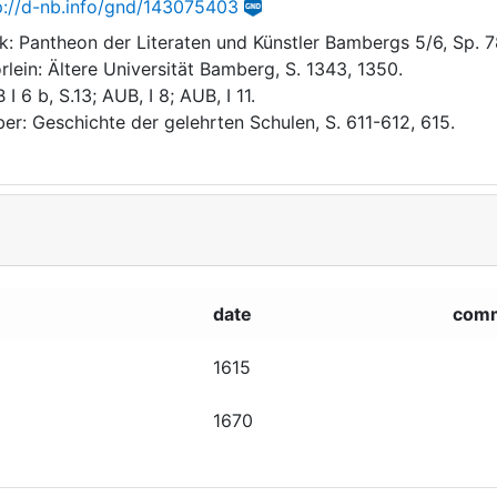
p://d-nb.info/gnd/143075403
k: Pantheon der Literaten und Künstler Bambergs 5/6, Sp. 7
rlein: Ältere Universität Bamberg, S. 1343, 1350.
I 6 b, S.13; AUB, I 8; AUB, I 11.
er: Geschichte der gelehrten Schulen, S. 611-612, 615.
date
com
1615
1670