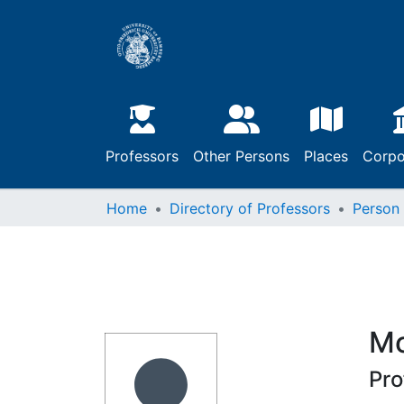
Professors
Other Persons
Places
Corpo
Home
Directory of Professors
Person
Mo
Pro