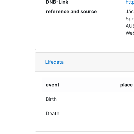
DNB-Link
htt
reference and source
Jäc
Spö
AUB 
Web
Lifedata
event
place
Birth
Death