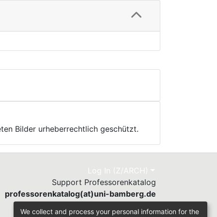
ten Bilder urheberrechtlich geschützt.
Log In (Z/ARCH)
Support Professorenkatalog
professorenkatalog(at)uni-bamberg.de
Send Feedback
We collect and process your personal information for the