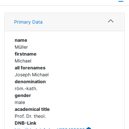
Corporations
Profile
Historic matricle
Primary Data
Family
registry
Timeline
name
Müller
Academical Timeline
firstname
Michael
all forenames
Joseph Michael
denomination
röm.-kath.
gender
male
academical title
Prof. Dr. theol.
DNB-Link