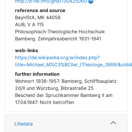
http://d-nb.info/gnd/130425060
reference and source
BayHStA, MK 44056
AUB, V A 115
Philosophisch-Theologische Hochschule
Bamberg. Zehnjahresbericht 1931-1941
web-links
https://de.wikipedia.org/w/index.php?
title=Michael_M%C3%BCller_(Theologe,_1889)&old
further information
Wohnort 1938-1957: Bamberg, Schiffbauplatz
2d/II und Würzburg, Bibrastraße 25
Bescheid der Spruchkammer Bamberg II am
17.04.1947: Nicht betroffen
Lifedata