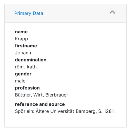
Profile
Corporations
Primary Data
Family
Historic matricle
registry
name
Krapp
firstname
Johann
denomination
röm.-kath.
gender
male
profession
Büttner, Wirt, Bierbrauer
reference and source
Spörlein: Ältere Universität Bamberg, S. 1281.