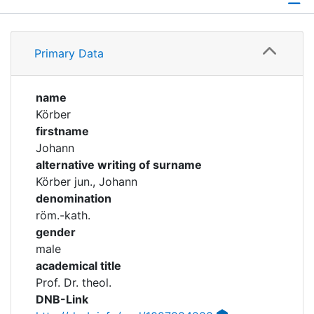
Corporations
Profile
Historic matricle
Primary Data
Timeline
registry
Academical Timeline
name
Körber
Awards
firstname
Johann
alternative writing of surname
Körber jun., Johann
denomination
röm.-kath.
gender
male
academical title
Prof. Dr. theol.
DNB-Link