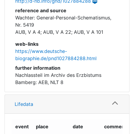
http://d-nb.info/gnd/1027884288
reference and source
Wachter: General-Personal-Schematismus,
Nr. 5419
AUB, V A 4; AUB, V A 22; AUB, V A 101
web-links
https://www.deutsche-
biographie.de/pnd1027884288.html
further information
Nachlassteil im Archiv des Erzbistums
Bamberg: AEB, NLT 8
Lifedata
event
place
date
comment