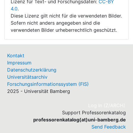
Lizenz für Text- und Forschungsdaten:
CC-BY
4.0
.
Diese Lizenz gilt nicht für die verwendeten Bilder.
Sofern nicht anders angegeben sind die
verwendeten Bilder urheberrechtlich geschützt.
Kontakt
Impressum
Datenschutzerklärung
Universitätsarchiv
Forschungsinformationssystem (FIS)
2025 - Universität Bamberg
(cu
Log In (Z/ARCH)
Support Professorenkatalog
professorenkatalog(at)uni-bamberg.de
Send Feedback