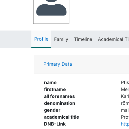
Profile
Family
Timeline
Academical Ti
Primary Data
name
Pfis
firstname
Mel
all forenames
Kar
denomination
röm
gender
mal
academical title
Prof
DNB-Link
htt