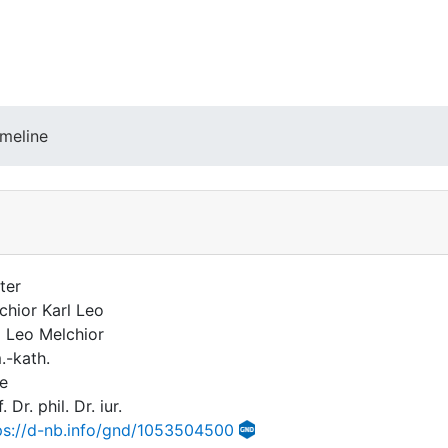
meline
ter
chior Karl Leo
l Leo Melchior
.-kath.
e
. Dr. phil. Dr. iur.
ps://d-nb.info/gnd/1053504500