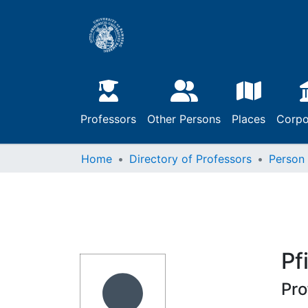
Professors
Other Persons
Places
Corpo
Home
Directory of Professors
Person
Pf
Pro