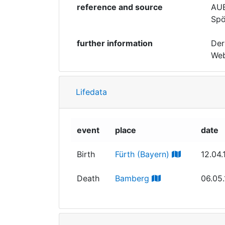
reference and source
AUB 
Spö
further information
Der
Web
Lifedata
event
place
date
Birth
Fürth (Bayern)
12.04.
Death
Bamberg
06.05