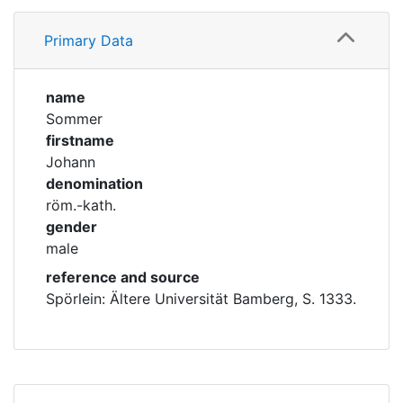
Profile
Corporations
Primary Data
Family
Historic matricle
registry
name
Sommer
firstname
Johann
denomination
röm.-kath.
gender
male
reference and source
Spörlein: Ältere Universität Bamberg, S. 1333.