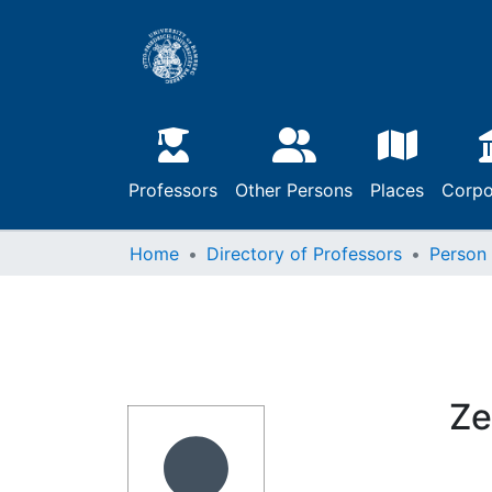
Professors
Other Persons
Places
Corpo
Home
Directory of Professors
Person
Ze