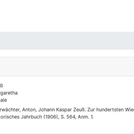
uß
garetha
ale
rwächter, Anton, Johann Kaspar Zeuß. Zur hundertsten Wied
torisches Jahrbuch (1906), S. 564, Anm. 1.