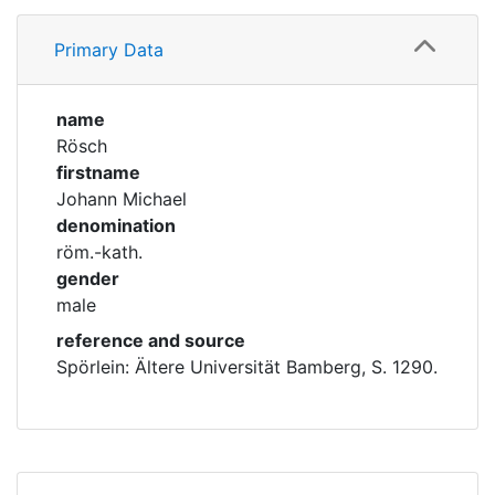
Profile
Corporations
Primary Data
Family
Historic matricle
registry
name
Rösch
firstname
Johann Michael
denomination
röm.-kath.
gender
male
reference and source
Spörlein: Ältere Universität Bamberg, S. 1290.