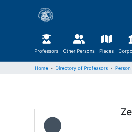
Professors
Other Persons
Places
Corpo
Home
Directory of Professors
Person
Ze