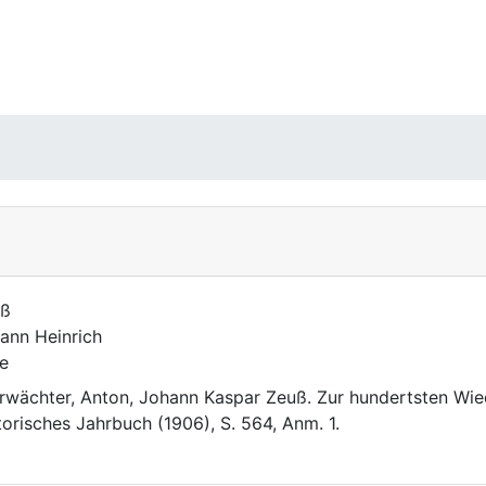
uß
ann Heinrich
e
rwächter, Anton, Johann Kaspar Zeuß. Zur hundertsten Wied
torisches Jahrbuch (1906), S. 564, Anm. 1.