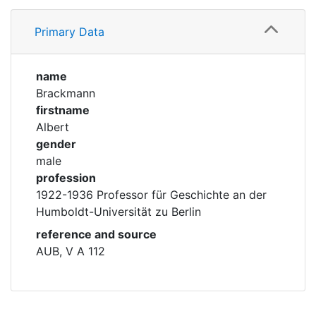
Profile
Corporations
Primary Data
Historic matricle
registry
name
Brackmann
firstname
Albert
gender
male
profession
1922-1936 Professor für Geschichte an der
Humboldt-Universität zu Berlin
reference and source
AUB, V A 112