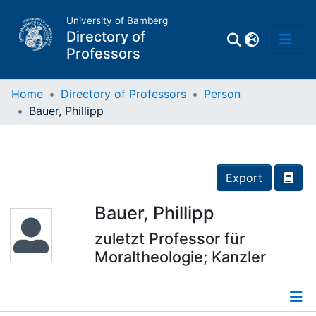
University of Bamberg
Directory of
Professors
Home
Directory of Professors
Person
Bauer, Phillipp
Professors
Other
Export
Persons
Bauer, Phillipp
zuletzt Professor für
Places
Moraltheologie; Kanzler