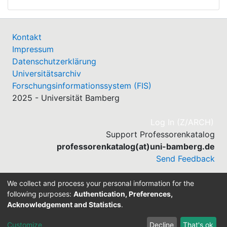
Kontakt
Impressum
Datenschutzerklärung
Universitätsarchiv
Forschungsinformationssystem (FIS)
2025 - Universität Bamberg
(cu
Log In (Z/ARCH)
Support Professorenkatalog
professorenkatalog(at)uni-bamberg.de
Send Feedback
We collect and process your personal information for the
following purposes:
Authentication, Preferences,
Acknowledgement and Statistics
.
Built with
DSpace-CRIS software
- Extension maintained
and optimized by
Customize
Decline
That's ok