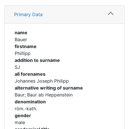
Corporations
Profile
Primary Data
Timeline
Historic matricle
registry
Academical Timeline
name
Bauer
firstname
Phillipp
addition to surname
SJ
all forenames
Johannes Joseph Philipp
alternative writing of surname
Baur; Baur ab Heppenstein
denomination
röm.-kath.
gender
male