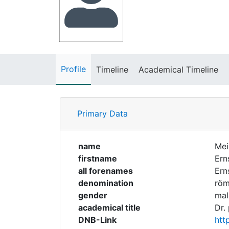
Profile
Timeline
Academical Timeline
Primary Data
name
Mei
firstname
Ern
all forenames
Ern
denomination
röm
gender
mal
academical title
Dr. 
DNB-Link
htt