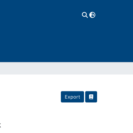
Export
k