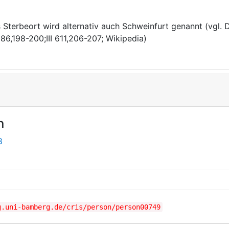
s Sterbeort wird alternativ auch Schweinfurt genannt (vgl.
 886,198-200;III 611,206-207; Wikipedia)
n
8
g.uni-bamberg.de/cris/person/person00749