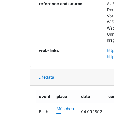
reference and source
AUB
Deu
Vor
WiS
Wac
Uni
hrs
web-links
htt
htt
Lifedata
event
place
date
co
München
Birth
04.09.1893