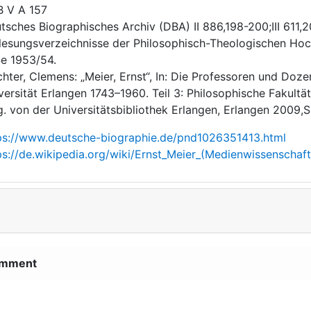
 V A 157
tsches Biographisches Archiv (DBA) II 886,198-200;III 611,
lesungsverzeichnisse der Philosophisch-Theologischen Ho
e 1953/54.
hter, Clemens: „Meier, Ernst“, In: Die Professoren und Doze
versität Erlangen 1743–1960. Teil 3: Philosophische Fakultät
g. von der Universitätsbibliothek Erlangen, Erlangen 2009,S.
ps://www.deutsche-biographie.de/pnd1026351413.html
ps://de.wikipedia.org/wiki/Ernst_Meier_(Medienwissenschaft
mment