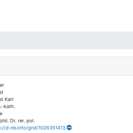
er
st
st Karl
.-kath.
e
phil. Dr. rer. pol.
p://d-nb.info/gnd/1026351413