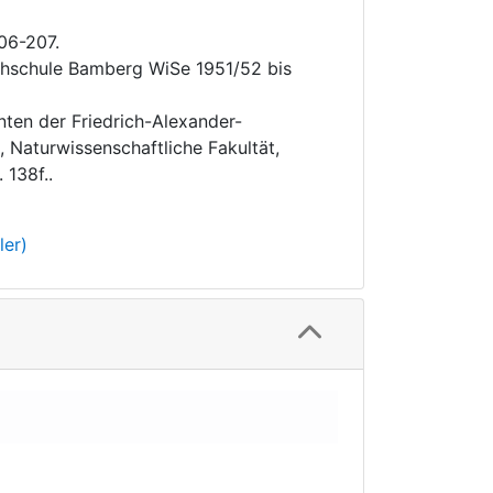
206-207.
chschule Bamberg WiSe 1951/52 bis
nten der Friedrich-Alexander-
, Naturwissenschaftliche Fakultät,
 138f..
ler)