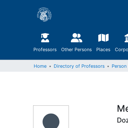
Professors
Other Persons
Places
Corpo
Home
Directory of Professors
Person
Me
Doz