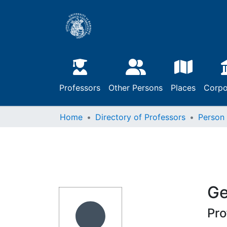
Professors
Other Persons
Places
Corpo
Home
Directory of Professors
Person
Ge
Pro