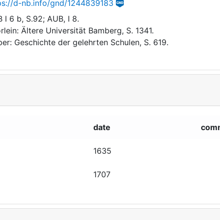
ps://d-nb.info/gnd/1244839183
 I 6 b, S.92; AUB, I 8.
rlein: Ältere Universität Bamberg, S. 1341.
er: Geschichte der gelehrten Schulen, S. 619.
date
com
1635
1707