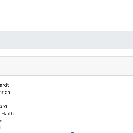
ardt
nrich
ard
.-kath.
e
.