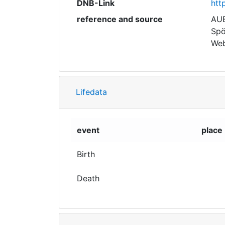
DNB-Link
htt
reference and source
AUB
Spö
Web
Lifedata
event
place
Birth
Death