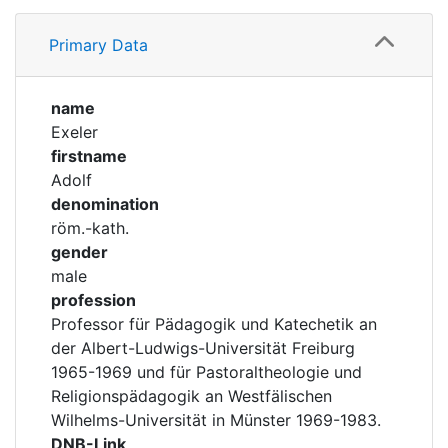
Profile
Corporations
Primary Data
Historic matricle
registry
name
Exeler
firstname
Adolf
denomination
röm.-kath.
gender
male
profession
Professor für Pädagogik und Katechetik an
der Albert-Ludwigs-Universität Freiburg
1965-1969 und für Pastoraltheologie und
Religionspädagogik an Westfälischen
Wilhelms-Universität in Münster 1969-1983.
DNB-Link