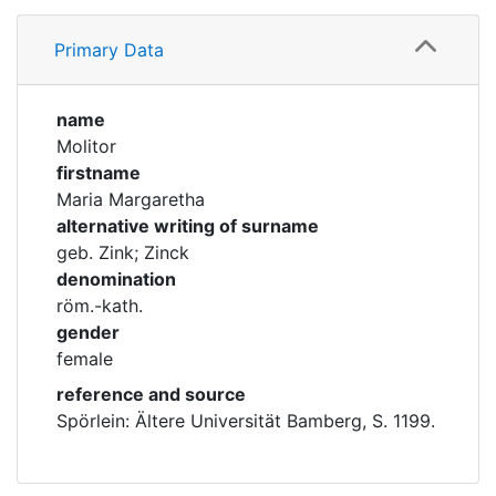
Profile
Corporations
Primary Data
Family
Historic matricle
registry
name
Molitor
firstname
Maria Margaretha
alternative writing of surname
geb. Zink; Zinck
denomination
röm.-kath.
gender
female
reference and source
Spörlein: Ältere Universität Bamberg, S. 1199.