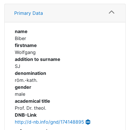
Profile
Corporations
Primary Data
Timeline
Historic matricle
registry
Academical Timeline
name
Biber
firstname
Wolfgang
addition to surname
SJ
denomination
röm.-kath.
gender
male
academical title
Prof. Dr. theol.
DNB-Link
http://d-nb.info/gnd/174148895