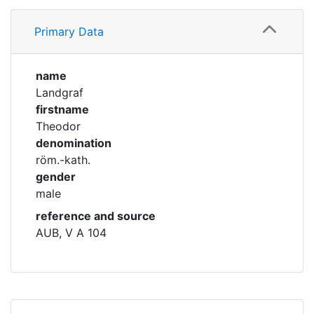
Profile
Corporations
Primary Data
Family
Historic matricle
registry
name
Landgraf
firstname
Theodor
denomination
röm.-kath.
gender
male
reference and source
AUB, V A 104