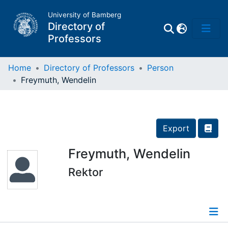
University of Bamberg
Directory of
Professors
Home
Directory of Professors
Person
Freymuth, Wendelin
Professors
Other
Export
Persons
Freymuth, Wendelin
Rektor
Places