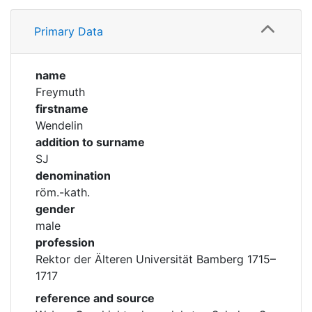
Profile
Corporations
Primary Data
Historic matricle
registry
name
Freymuth
firstname
Wendelin
addition to surname
SJ
denomination
röm.-kath.
gender
male
profession
Rektor der Älteren Universität Bamberg 1715–
1717
reference and source