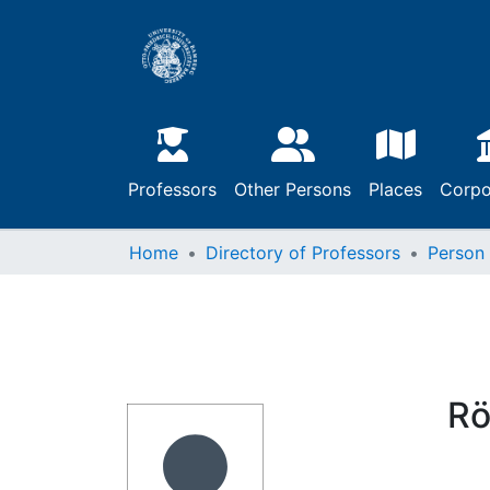
Professors
Other Persons
Places
Corpo
Home
Directory of Professors
Person
Rö