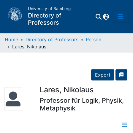
University of Bamberg
Directory of
Professors
Home
Directory of Professors
Person
Lares, Nikolaus
Professors
Other
Export
Persons
Lares, Nikolaus
Professor für Logik, Physik,
Places
Metaphysik