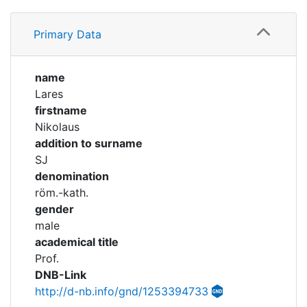
Corporations
Profile
Primary Data
Timeline
Historic matricle
registry
Academical Timeline
name
Lares
firstname
Nikolaus
addition to surname
SJ
denomination
röm.-kath.
gender
male
academical title
Prof.
DNB-Link
http://d-nb.info/gnd/1253394733