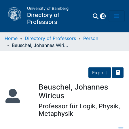
University of Bamberg
Directory of
Professors
Home
Directory of Professors
Person
Beuschel, Johannes Wiricus
Professors
Other
Export
Persons
Beuschel, Johannes
Wiricus
Places
Professor für Logik, Physik,
Metaphysik