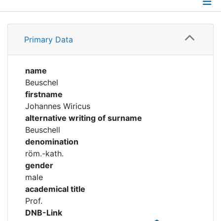
Corporations
Profile
Historic matricle
Primary Data
Timeline
registry
Academical Timeline
name
Beuschel
firstname
Johannes Wiricus
alternative writing of surname
Beuschell
denomination
röm.-kath.
gender
male
academical title
Prof.
DNB-Link