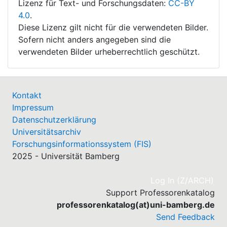
Lizenz für Text- und Forschungsdaten:
CC-BY
4.0
.
Diese Lizenz gilt nicht für die verwendeten Bilder.
Sofern nicht anders angegeben sind die
verwendeten Bilder urheberrechtlich geschützt.
Kontakt
Impressum
Datenschutzerklärung
Universitätsarchiv
Forschungsinformationssystem (FIS)
2025 - Universität Bamberg
(cu
Log In (Z/ARCH)
Support Professorenkatalog
professorenkatalog(at)uni-bamberg.de
Send Feedback