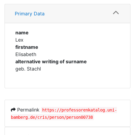
Profile
Corporations
Primary Data
Family
Historic matricle
registry
name
Lex
firstname
Elisabeth
alternative writing of surname
geb. Stachl
Permalink
https://professorenkatalog.uni-
bamberg.de/cris/person/person00738