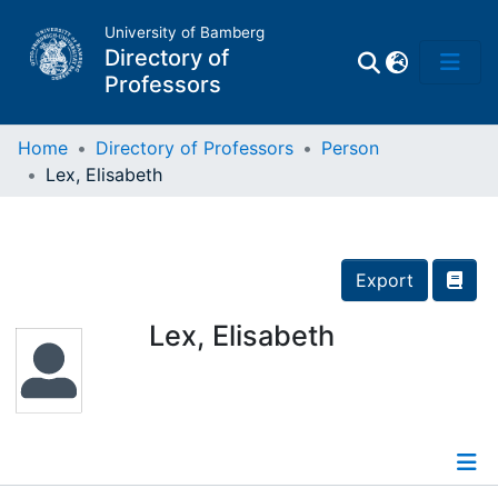
University of Bamberg
Directory of
Professors
Home
Directory of Professors
Person
Lex, Elisabeth
Professors
Other
Export
Persons
Lex, Elisabeth
Places