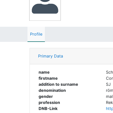
Profile
Primary Data
name
Sch
firstname
Con
addition to surname
SJ
denomination
röm
gender
mal
profession
Rek
DNB-Link
htt