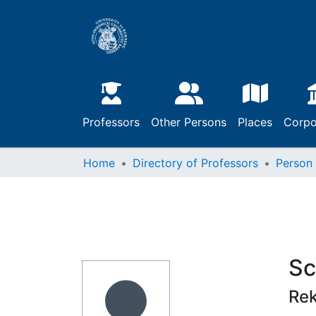
Professors
Other Persons
Places
Corpo
Home
Directory of Professors
Person
Sc
Rek