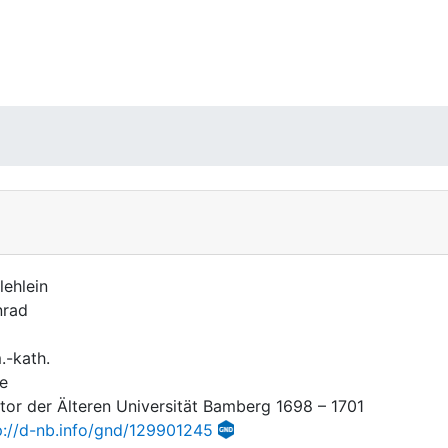
lehlein
rad
.-kath.
e
tor der Älteren Universität Bamberg 1698 – 1701
p://d-nb.info/gnd/129901245